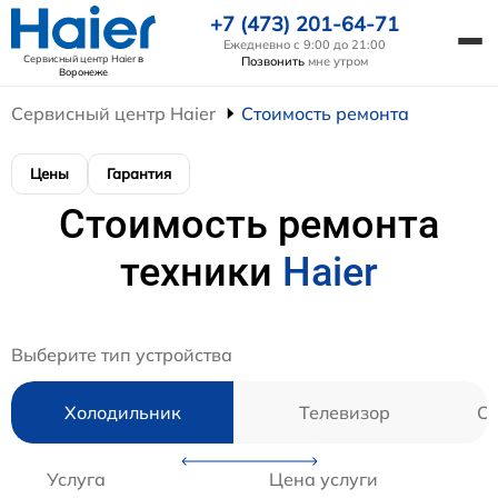
+7 (473) 201-64-71
Ежедневно с 9:00 до 21:00
Сервисный центр Haier
в
Позвонить
мне утром
Воронеже
Сервисный центр Haier
Стоимость ремонта
Цены
Гарантия
Стоимость ремонта
техники
Haier
Выберите тип устройства
Холодильник
Телевизор
Ст
Услуга
Цена услуги