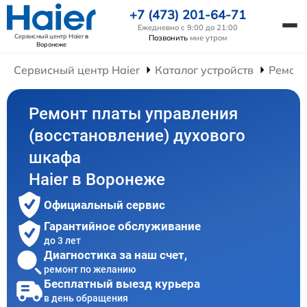
+7 (473) 201-64-71
Ежедневно с 9:00 до 21:00
Сервисный центр Haier
в
Позвонить
мне утром
Воронеже
Сервисный центр Haier
Каталог устройств
Ремон
Ремонт платы управления
(восстановление) духового
шкафа
Haier в Воронеже
Официальный сервис
Гарантийное обслуживание
до 3 лет
Диагностика за наш счет,
ремонт по желанию
Бесплатный выезд курьера
в день обращения