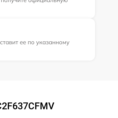
оставит ее по указанному
 C2F637CFMV