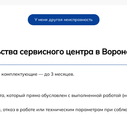
от 60 мин
У меня другая неисправность
от 60 мин
от 60 мин
ства сервисного центра в Воро
от 60 мин
е комплектующие — до 3 месяцев.
от 60 мин
от 60 мин
та, который прямо обусловлен с выполненной работой (н
от 60 мин
 отказ в работе или техническим параметрам при собл
от 60 мин