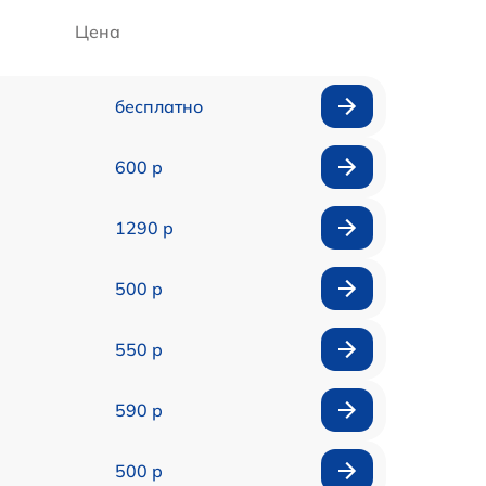
Цена
бесплатно
600 р
1290 р
500 р
550 р
590 р
500 р