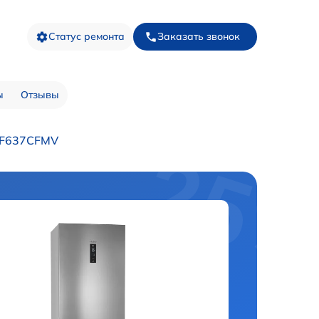
Статус ремонта
Заказать звонок
ы
Отзывы
2F637CFMV