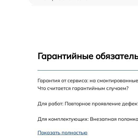
Ремонт/замена датчика температуры Haier
C2F637CFMV
Замена термостата Haier C2F637CFMV
Замена усилителей Haier C2F637CFMV
Гарантийные обязатель
Замена таймера Haier C2F637CFMV
Гарантия от сервиса: на смонтированны
Замена электросхемы Haier C2F637CFMV
Что считается гарантийным случаем?
Ремонт испарителя Haier C2F637CFMV
Для работ: Повторное проявление дефек
Устранение засора трубопровода Haier
Для комплектующих: Внезапная поломка,
C2F637CFMV
Ремонт датчика морозильного отделения
Показать полностью
Haier C2F637CFMV