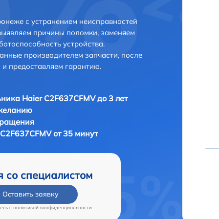
ронеже с устранением неисправностей
выявляем причины поломки, заменяем
ботоспособность устройства.
анные производителем запчасти, после
 и предоставляем гарантию.
ника Haier C2F637CFMV до 3 лет
 желанию
бращения
 C2F637CFMV от 35 минут
я со специалистом
Оставить заявку
есь c
политикой конфиденциальности