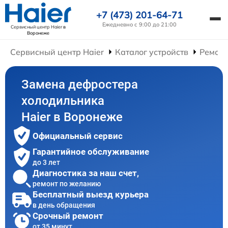
+7 (473) 201-64-71
Ежедневно с 9:00 до 21:00
Сервисный центр Haier
в
Воронеже
Сервисный центр Haier
Каталог устройств
Ремонт
Замена дефростера
холодильника
Haier в Воронеже
Официальный сервис
Гарантийное обслуживание
до 3 лет
Диагностика за наш счет,
ремонт по желанию
Бесплатный выезд курьера
в день обращения
Срочный ремонт
от 35 минут