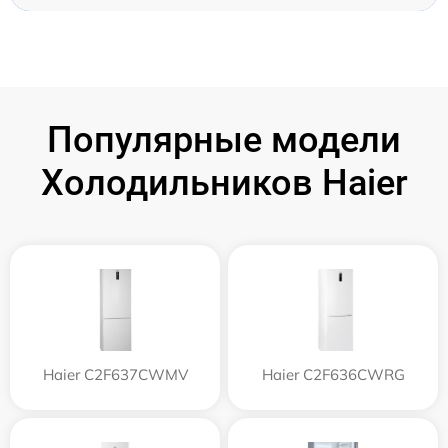
Популярные модели
Холодильников Haier
Haier C2F637CWMV
Haier C2F636CWRG