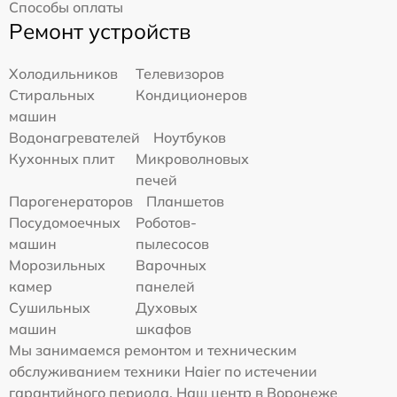
Способы оплаты
Ремонт устройств
Холодильников
Телевизоров
Стиральных
Кондиционеров
машин
Водонагревателей
Ноутбуков
Кухонных плит
Микроволновых
печей
Парогенераторов
Планшетов
Посудомоечных
Роботов-
машин
пылесосов
Морозильных
Варочных
камер
панелей
Сушильных
Духовых
машин
шкафов
Мы занимаемся ремонтом и техническим
обслуживанием техники Haier по истечении
гарантийного периода. Наш центр в Воронеже