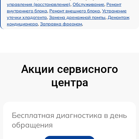
управления (восстановление)
,
Обслуживание
,
Ремонт
внутреннего блока
,
Ремонт внешнего блока
,
Устранение
утечки хладогента
,
Замена дренажной помпы
,
Демонтаж
кондиционера
,
Заправка фреоном
,
Акции сервисного
центра
Бесплатная диагностика в день
обращения