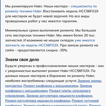
Мы ремонтируем Haier. Наши мастера -
специалисты по
ремонту техники Haier
. Восстановить модель HCC56FO2X
для мастеров не будет новой задачей. На все виды
проведенных работ у нас имеется гарантия.
Минимальные сроки выполнения ремонта. Мы большая
сеть мастерских техники Haier. Мы имеем более 20 тыс.
запчастей. И возможно на наших складах
уже имеется
запчасть на модель HCC56FO2X
. При заказе ремонта на
сайте - предоставляется скидка -25%.
Знаем свое дело
Будьте уверены в профессионализме наших мастеров - они
с уверенностью выполнят ремонт Haier HCC56FO2X. По
данным наших мастеров в Воронеже по ремонту Haier,
наиболее востребованы следующие услуги:
Замена лампы
подсветки
,
Ремонт конфорки с расширением
,
Замена
конфорки с расширением
,
Ремонт платы сенсорного
управления
,
Замена регулятора мощности конфорки
,
Ремонт регулятора мощности конфорки
,
Ремонт чугунной
конфорки
,
Замена конфорки керамической плиты
,
Ремонт