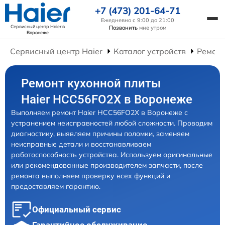
+7 (473) 201-64-71
Ежедневно с 9:00 до 21:00
Сервисный центр Haier
в
Позвонить
мне утром
Воронеже
Сервисный центр Haier
Каталог устройств
Ремонт
Ремонт кухонной плиты
Haier HCC56FO2X в Воронеже
Выполняем ремонт Haier HCC56FO2X в Воронеже с
устранением неисправностей любой сложности. Проводим
диагностику, выявляем причины поломки, заменяем
неисправные детали и восстанавливаем
работоспособность устройства. Используем оригинальные
или рекомендованные производителем запчасти, после
ремонта выполняем проверку всех функций и
предоставляем гарантию.
Официальный сервис