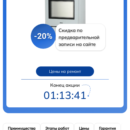
Скидка по
-20%
предварительной
записи на сайте
Цены на ремонт
Конец акции
01:13:40
Преимущества
Этапы работ
Цены
Гарантия
М