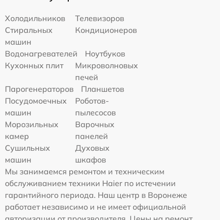
Холодильников
Телевизоров
Стиральных
Кондиционеров
машин
Водонагревателей
Ноутбуков
Кухонных плит
Микроволновых
печей
Парогенераторов
Планшетов
Посудомоечных
Роботов-
машин
пылесосов
Морозильных
Варочных
камер
панелей
Сушильных
Духовых
машин
шкафов
Мы занимаемся ремонтом и техническим
обслуживанием техники Haier по истечении
гарантийного периода. Наш центр в Воронеже
работает независимо и не имеет официальной
авторизации от производителя. Цены на ремонт,