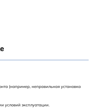
же
онта (например, неправильная установка
ии условий эксплуатации.