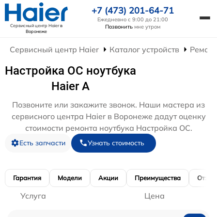
+7 (473) 201-64-71
Ежедневно с 9:00 до 21:00
Сервисный центр Haier
в
Позвонить
мне утром
Воронеже
Сервисный центр Haier
Каталог устройств
Ремонт
Настройка ОС ноутбука
Haier A
Позвоните или закажите звонок. Наши мастера из
сервисного центра Haier в Воронеже дадут оценку
стоимости ремонта ноутбука Настройка ОС.
Есть запчасти
Узнать стоимость
Гарантия
Модели
Акции
Преимущества
Отзы
Услуга
Цена