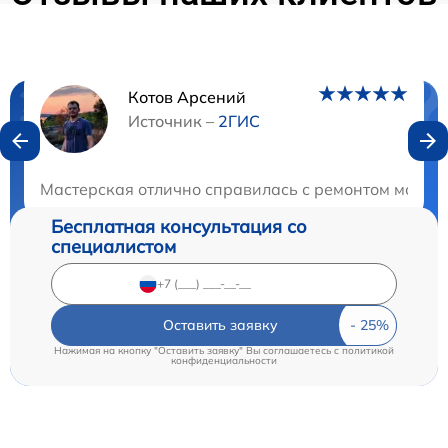
Котов Арсений
Нужна консультация?
Источник –
2ГИС
Закажите бесплатную консультацию
Мастерская отлично справилась с ремонтом моего 
Бесплатная консультация со
специалистом
Оставить заявку
Нажимая на кнопку "Оставить заявку" Вы соглашаетесь c
политикой
конфиденциальности