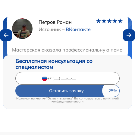
Петров Роман
Нужна консультация?
Источник –
ВКонтакте
Закажите бесплатную консультацию
Мастерская оказала профессиональную помощь в ре
Бесплатная консультация со
специалистом
Оставить заявку
Нажимая на кнопку "Оставить заявку" Вы соглашаетесь c
политикой
конфиденциальности