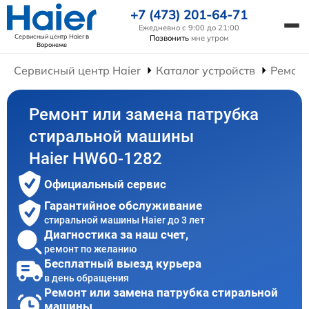
+7 (473) 201-64-71
Ежедневно с 9:00 до 21:00
Сервисный центр Haier
в
Позвонить
мне утром
Воронеже
Сервисный центр Haier
Каталог устройств
Ремон
Ремонт или замена патрубка
стиральной машины
Haier HW60-1282
Официальный сервис
Гарантийное обслуживание
стиральной машины Haier до 3 лет
Диагностика за наш счет,
ремонт по желанию
Бесплатный выезд курьера
в день обращения
Ремонт или замена патрубка стиральной
машины