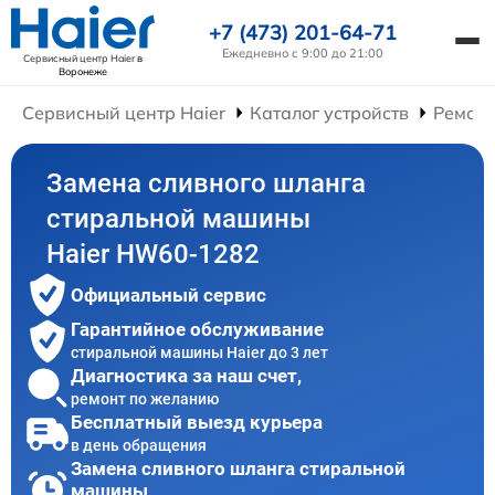
+7 (473) 201-64-71
Ежедневно с 9:00 до 21:00
Сервисный центр Haier
в
Воронеже
Сервисный центр Haier
Каталог устройств
Ремон
Замена сливного шланга
стиральной машины
Haier HW60-1282
Официальный сервис
Гарантийное обслуживание
стиральной машины Haier до 3 лет
Диагностика за наш счет,
ремонт по желанию
Бесплатный выезд курьера
в день обращения
Замена сливного шланга стиральной
машины