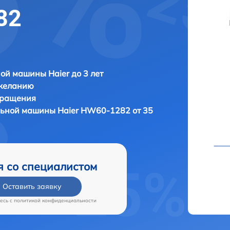
82
ой машины Haier до 3 лет
 желанию
бращения
альной машины
Haier HW60-1282 от 35
я со специалистом
Оставить заявку
есь c
политикой конфиденциальности