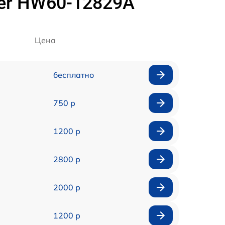
er HW60-12829A
Цена
бесплатно
750 р
1200 р
2800 р
2000 р
1200 р