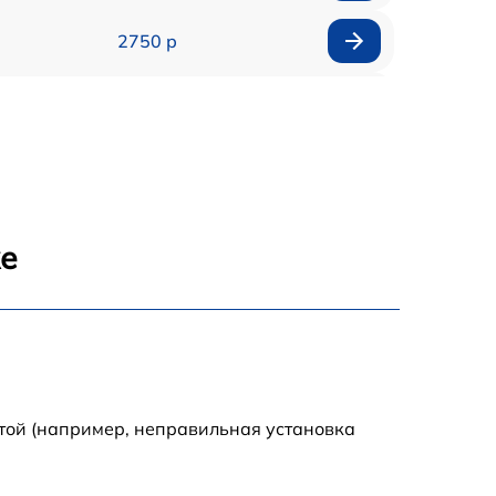
2750 р
850 р
2450 р
1800 р
же
1100 р
1100 р
1800 р
той (например, неправильная установка
1000 р