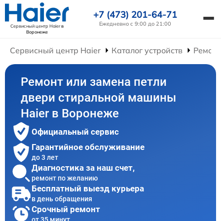
+7 (473) 201-64-71
Ежедневно с 9:00 до 21:00
Сервисный центр Haier
в
Воронеже
Сервисный центр Haier
Каталог устройств
Ремон
Ремонт или замена петли
двери стиральной машины
Haier в Воронеже
Официальный сервис
Гарантийное обслуживание
до 3 лет
Диагностика за наш счет,
ремонт по желанию
Бесплатный выезд курьера
в день обращения
Срочный ремонт
от 35 минут