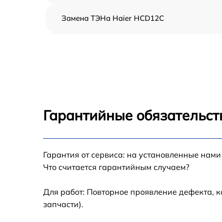
Замена ТЭНа Haier HCD12C
Восстановление функций системы
вентилирования Haier HCD12C
Замена устройств управления Haier HCD12
Устранение засора Haier HCD12C
Гарантийные обязательст
Замена питающего кабеля Haier HCD12C
Гарантия от сервиса: на установленные нами
Замена дисплея Haier HCD12C
Что считается гарантийным случаем?
Замена подсветки индикаторов Haier
HCD12C
Для работ: Повторное проявление дефекта, 
запчасти).
Замена электродвигателя Haier HCD12C