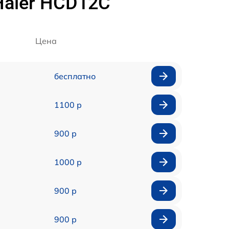
aier HCD12C
Цена
бесплатно
1100 р
900 р
1000 р
900 р
900 р