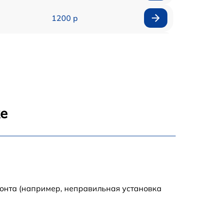
1200 р
1400 р
800 р
1600 р
же
1100 р
1000 р
900 р
монта (например, неправильная установка
1100 р