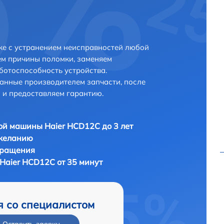
же с устранением неисправностей любой
ем причины поломки, заменяем
ботоспособность устройства.
анные производителем запчасти, после
 и предоставляем гарантию.
й машины Haier HCD12C до 3 лет
 желанию
бращения
aier HCD12C от 35 минут
я со специалистом
Оставить заявку