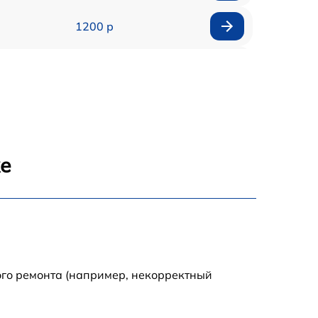
1200 р
1400 р
800 р
1600 р
же
1100 р
1000 р
900 р
ого ремонта (например, некорректный
1100 р