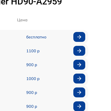
er HD90-A2959
Цена
бесплатно
1100 р
900 р
1000 р
900 р
900 р