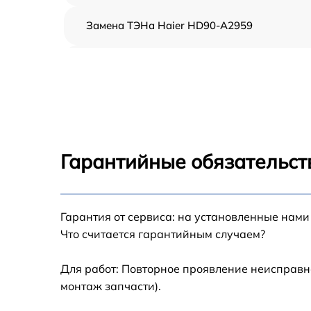
Замена ТЭНа Haier HD90-A2959
Восстановление функций системы
вентилирования Haier HD90-A2959
Замена устройств управления Haier HD90-
A2959
Устранение засора Haier HD90-A2959
Гарантийные обязательст
Замена питающего кабеля Haier HD90-
A2959
Гарантия от сервиса: на установленные нами
Замена дисплея Haier HD90-A2959
Что считается гарантийным случаем?
Замена подсветки индикаторов Haier HD90
A2959
Для работ: Повторное проявление неисправн
монтаж запчасти).
Замена электродвигателя Haier HD90-A295