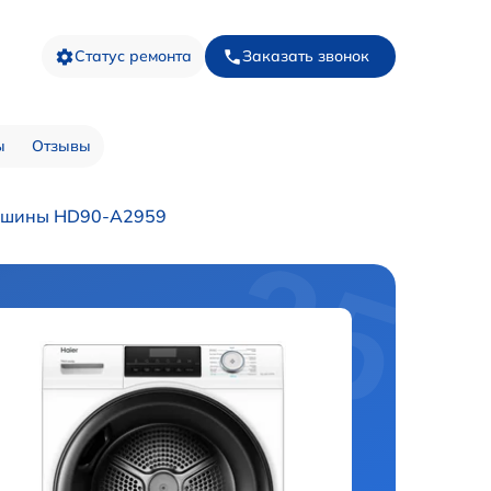
Статус ремонта
Заказать звонок
ы
Отзывы
ашины HD90-A2959