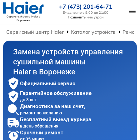
+7 (473) 201-64-71
Ежедневно с 9:00 до 21:00
Сервисный центр Haier
в
Позвонить
мне утром
Воронеже
Сервисный центр Haier
Каталог устройств
Ремон
Замена устройств управления
сушильной машины
Haier в Воронеже
Официальный сервис
Гарантийное обслуживание
до 3 лет
Диагностика за наш счет,
ремонт по желанию
Бесплатный выезд курьера
в день обращения
Срочный ремонт
от 35 минут