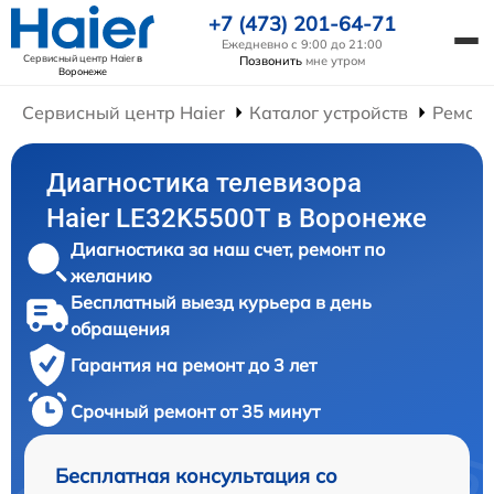
+7 (473) 201-64-71
Ежедневно с 9:00 до 21:00
Сервисный центр Haier
в
Позвонить
мне утром
Воронеже
Сервисный центр Haier
Каталог устройств
Ремонт
Диагностика телевизора
Haier LE32K5500T в Воронеже
Диагностика за наш счет, ремонт по
желанию
Бесплатный выезд курьера в день
обращения
Гарантия на ремонт до 3 лет
Срочный ремонт от 35 минут
Бесплатная консультация со