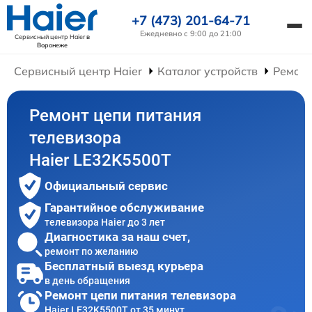
+7 (473) 201-64-71
Ежедневно с 9:00 до 21:00
Сервисный центр Haier
в
Воронеже
Сервисный центр Haier
Каталог устройств
Ремонт
Ремонт цепи питания
телевизора
Haier LE32K5500T
Официальный сервис
Гарантийное обслуживание
телевизора Haier до 3 лет
Диагностика за наш счет,
ремонт по желанию
Бесплатный выезд курьера
в день обращения
Ремонт цепи питания телевизора
Haier LE32K5500T от 35 минут