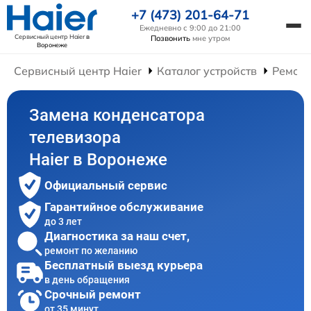
+7 (473) 201-64-71
Ежедневно с 9:00 до 21:00
Сервисный центр Haier
в
Позвонить
мне утром
Воронеже
Сервисный центр Haier
Каталог устройств
Ремонт
Замена конденсатора
телевизора
Haier в Воронеже
Официальный сервис
Гарантийное обслуживание
до 3 лет
Диагностика за наш счет,
ремонт по желанию
Бесплатный выезд курьера
в день обращения
Срочный ремонт
от 35 минут