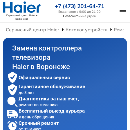
+7 (473) 201-64-71
Ежедневно с 9:00 до 21:00
Сервисный центр Haier
в
Позвонить
мне утром
Воронеже
Сервисный центр Haier
Каталог устройств
Ремонт
Замена контроллера
телевизора
Haier в Воронеже
Официальный сервис
Гарантийное обслуживание
до 3 лет
Диагностика за наш счет,
ремонт по желанию
Бесплатный выезд курьера
в день обращения
Срочный ремонт
от 35 минут