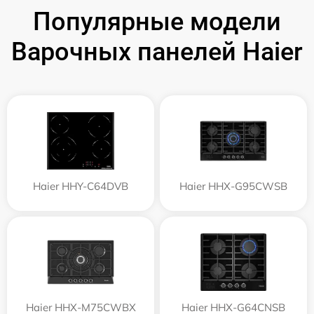
Популярные модели
Варочных панелей Haier
Haier HHY-C64DVB
Haier HHX-G95CWSB
Haier HHX-M75CWBX
Haier HHX-G64CNSB