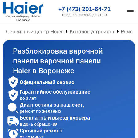
+7 (473) 201-64-71
Ежедневно с 9:00 до 21:00
Сервисный центр Haier
в
Воронеже
Сервисный центр Haier
Каталог устройств
Ремонт
Разблокировка варочной
панели варочной панели
Haier в Воронеже
Официальный сервис
Гарантийное обслуживание
до 3 лет
Диагностика за наш счет,
ремонт по желанию
Бесплатный выезд курьера
в день обращения
Срочный ремонт
от 35 минут