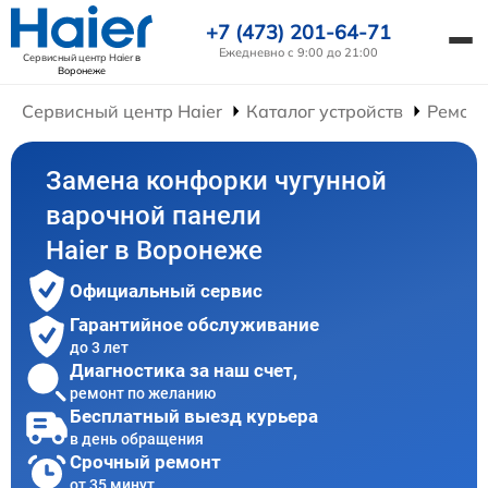
+7 (473) 201-64-71
Ежедневно с 9:00 до 21:00
Сервисный центр Haier
в
Воронеже
Сервисный центр Haier
Каталог устройств
Ремонт
Замена конфорки чугунной
варочной панели
Haier в Воронеже
Официальный сервис
Гарантийное обслуживание
до 3 лет
Диагностика за наш счет,
ремонт по желанию
Бесплатный выезд курьера
в день обращения
Срочный ремонт
от 35 минут