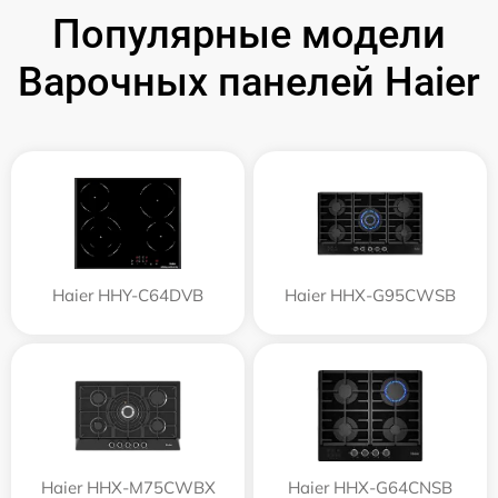
Популярные модели
Варочных панелей Haier
Haier HHY-C64DVB
Haier HHX-G95CWSB
Haier HHX-M75CWBX
Haier HHX-G64CNSB