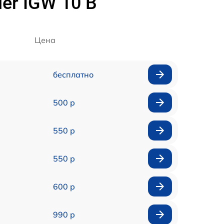
er IGW 10 B
Цена
бесплатно
500 р
550 р
550 р
600 р
990 р