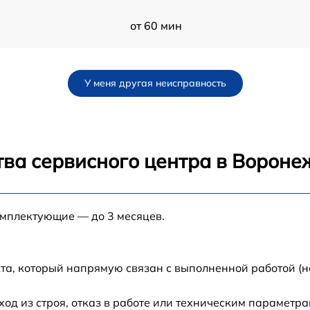
от 60 мин
от 60 мин
У меня другая неисправность
от 60 мин
от 60 мин
тва сервисного центра в Вороне
от 60 мин
омплектующие — до 3 месяцев.
от 60 мин
от 60 мин
та, который напрямую связан с выполненной работой (н
0
от 60 мин
д из строя, отказ в работе или техническим параметр