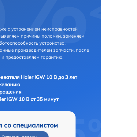
еже с устранением неисправностей
выявляем причины поломки, заменяем
ботоспособность устройства.
анные производителем запчасти, после
 и предоставляем гарантию.
евателя Haier IGW 10 B до 3 лет
 желанию
бращения
er IGW 10 B от 35 минут
я со специалистом
Оставить заявку