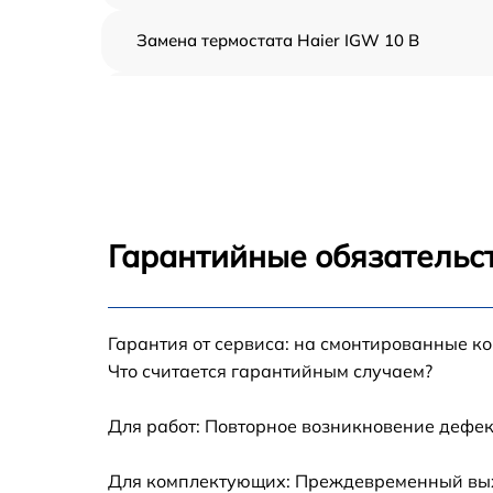
Замена термостата Haier IGW 10 B
Профилактическая чистка Haier IGW 10 B
Замена платы управления Haier IGW 10 B
Ремонт платы управления (восстановление)
Haier IGW 10 B
Гарантийные обязательс
Ремонт/замена датчика температуры Haier
IGW 10 B
Гарантия от сервиса: на смонтированные к
Замена прокладки Haier IGW 10 B
Что считается гарантийным случаем?
Ремонт модуля управления Haier IGW 10 B
Для работ: Повторное возникновение дефек
Замена труб поступления воды Haier IGW 1
Для комплектующих: Преждевременный выхо
B