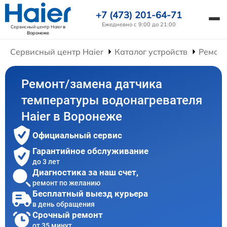
+7 (473) 201-64-71
Ежедневно с 9:00 до 21:00
Сервисный центр Haier
в
Воронеже
Сервисный центр Haier
Каталог устройств
Ремонт
Ремонт/замена датчика
температуры водонагревателя
Haier в Воронеже
Официальный сервис
Гарантийное обслуживание
до 3 лет
Диагностика за наш счет,
ремонт по желанию
Бесплатный выезд курьера
в день обращения
Срочный ремонт
от 35 минут