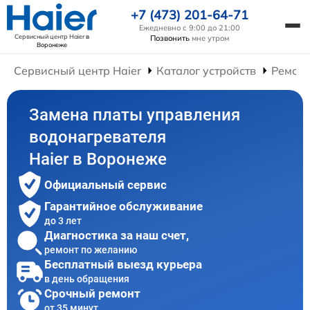
+7 (473) 201-64-71
Ежедневно с 9:00 до 21:00
Сервисный центр Haier
в
Позвонить
мне утром
Воронеже
Сервисный центр Haier
Каталог устройств
Ремонт
Замена платы управления
водонагревателя
Haier в Воронеже
Официальный сервис
Гарантийное обслуживание
до 3 лет
Диагностика за наш счет,
ремонт по желанию
Бесплатный выезд курьера
в день обращения
Срочный ремонт
от 35 минут